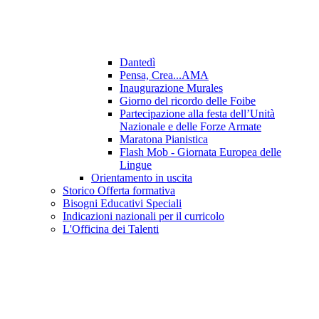
Dantedì
Pensa, Crea...AMA
Inaugurazione Murales
Giorno del ricordo delle Foibe
Partecipazione alla festa dell’Unità
Nazionale e delle Forze Armate
Maratona Pianistica
Flash Mob - Giornata Europea delle
Lingue
Orientamento in uscita
Storico Offerta formativa
Bisogni Educativi Speciali
Indicazioni nazionali per il curricolo
L'Officina dei Talenti