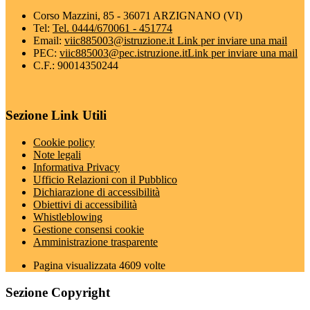
Corso Mazzini, 85 - 36071 ARZIGNANO (VI)
Tel:
Tel. 0444/670061 - 451774
Email:
viic885003@istruzione.it
Link per inviare una mail
PEC:
viic885003@pec.istruzione.it
Link per inviare una mail
C.F.: 90014350244
Sezione Link Utili
Cookie policy
Note legali
Informativa Privacy
Ufficio Relazioni con il Pubblico
Dichiarazione di accessibilità
Obiettivi di accessibilità
Whistleblowing
Gestione consensi cookie
Amministrazione trasparente
Pagina visualizzata
4609
volte
Sezione Copyright