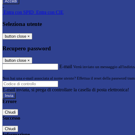
-
Entra con SPID
Entra con CIE
Seleziona utente
button close
×
Recupero password
button close
×
E-mail
Verrà inviato un messaggio all'indirizz
Non hai una e-mail associata al nome utente? Effettua il reset della password tram
E-mail inviata, si prega di controllare la casella di posta elettronica!
Errore
Chiudi
Successo
Chiudi
Informazione