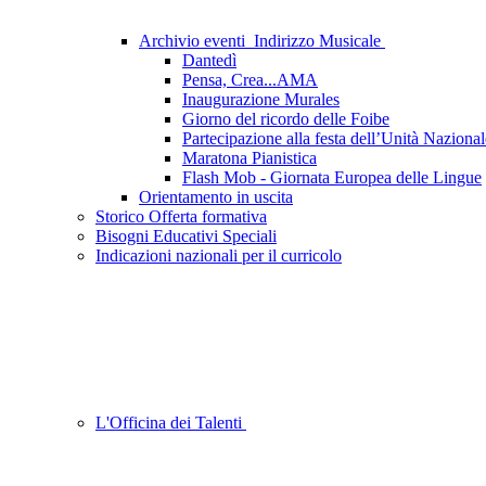
Archivio eventi_Indirizzo Musicale
Dantedì
Pensa, Crea...AMA
Inaugurazione Murales
Giorno del ricordo delle Foibe
Partecipazione alla festa dell’Unità Naziona
Maratona Pianistica
Flash Mob - Giornata Europea delle Lingue
Orientamento in uscita
Storico Offerta formativa
Bisogni Educativi Speciali
Indicazioni nazionali per il curricolo
L'Officina dei Talenti