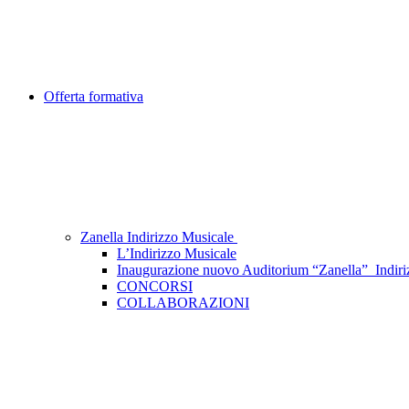
Offerta formativa
Zanella Indirizzo Musicale
L’Indirizzo Musicale
Inaugurazione nuovo Auditorium “Zanella”_Indiri
CONCORSI
COLLABORAZIONI