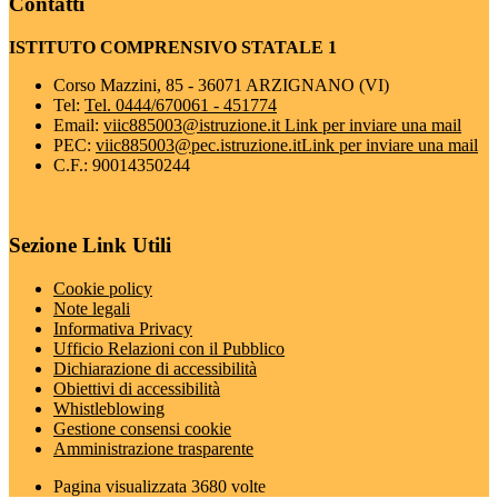
Contatti
ISTITUTO COMPRENSIVO STATALE 1
Corso Mazzini, 85 - 36071 ARZIGNANO (VI)
Tel:
Tel. 0444/670061 - 451774
Email:
viic885003@istruzione.it
Link per inviare una mail
PEC:
viic885003@pec.istruzione.it
Link per inviare una mail
C.F.: 90014350244
Sezione Link Utili
Cookie policy
Note legali
Informativa Privacy
Ufficio Relazioni con il Pubblico
Dichiarazione di accessibilità
Obiettivi di accessibilità
Whistleblowing
Gestione consensi cookie
Amministrazione trasparente
Pagina visualizzata
3680
volte