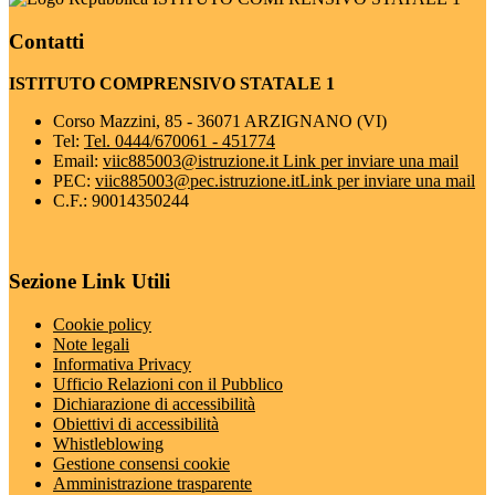
Contatti
ISTITUTO COMPRENSIVO STATALE 1
Corso Mazzini, 85 - 36071 ARZIGNANO (VI)
Tel:
Tel. 0444/670061 - 451774
Email:
viic885003@istruzione.it
Link per inviare una mail
PEC:
viic885003@pec.istruzione.it
Link per inviare una mail
C.F.: 90014350244
Sezione Link Utili
Cookie policy
Note legali
Informativa Privacy
Ufficio Relazioni con il Pubblico
Dichiarazione di accessibilità
Obiettivi di accessibilità
Whistleblowing
Gestione consensi cookie
Amministrazione trasparente