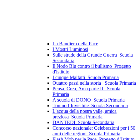
La Bandiera della Pace
I Mostri Luminosi
Sulle strade della Grande Guerra_Scuola
Secondaria
Il Nodo Blu contro il bullismo_Progetto
d'Istituto
I cinque Malfatti_Scuola Primaria
Quattro passi nella storia_ Scuola Primaria
Pensa, Crea, Ama parte II _Scuola
Primaria
A scuola di DONO_Scuola Primaria
Tonino l’Invisibile_Scuola Secondaria
L'acqua della nostra valle, amica
preziosa_Scuola Primaria
DANTEDÍ_Scuola Secondaria
Concorso nazionale: Celebrazioni per i 50
anni delle regioni_Scuola Primaria
Flash Mob per la Pace_Progetto d’Istituto