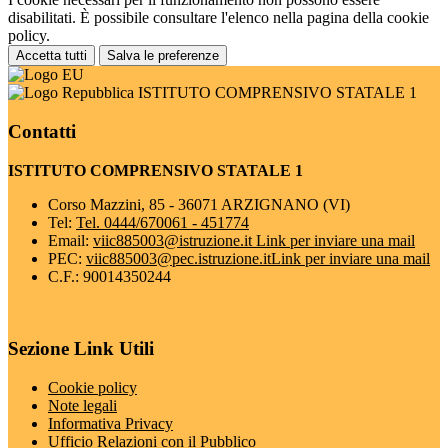
disabilitati. È possibile consultare l'elenco nella pagina della cookie
policy.
Accetta tutti
Salva le preferenze
ISTITUTO COMPRENSIVO STATALE 1
Contatti
ISTITUTO COMPRENSIVO STATALE 1
Corso Mazzini, 85 - 36071 ARZIGNANO (VI)
Tel:
Tel. 0444/670061 - 451774
Email:
viic885003@istruzione.it
Link per inviare una mail
PEC:
viic885003@pec.istruzione.it
Link per inviare una mail
C.F.: 90014350244
Sezione Link Utili
Cookie policy
Note legali
Informativa Privacy
Ufficio Relazioni con il Pubblico