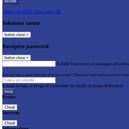
-
Entra con SPID
Entra con CIE
Seleziona utente
button close
×
Recupero password
button close
×
E-mail
Verrà inviato un messaggio all'indirizz
Non hai una e-mail associata al nome utente? Effettua il reset della password tram
E-mail inviata, si prega di controllare la casella di posta elettronica!
Errore
Chiudi
Successo
Chiudi
Informazione