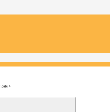
icale
>