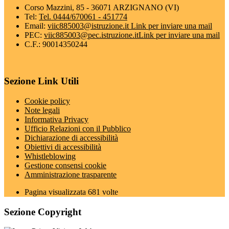
Corso Mazzini, 85 - 36071 ARZIGNANO (VI)
Tel:
Tel. 0444/670061 - 451774
Email:
viic885003@istruzione.it
Link per inviare una mail
PEC:
viic885003@pec.istruzione.it
Link per inviare una mail
C.F.: 90014350244
Sezione Link Utili
Cookie policy
Note legali
Informativa Privacy
Ufficio Relazioni con il Pubblico
Dichiarazione di accessibilità
Obiettivi di accessibilità
Whistleblowing
Gestione consensi cookie
Amministrazione trasparente
Pagina visualizzata
681
volte
Sezione Copyright