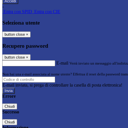
-
Entra con SPID
Entra con CIE
Seleziona utente
button close
×
Recupero password
button close
×
E-mail
Verrà inviato un messaggio all'indirizz
Non hai una e-mail associata al nome utente? Effettua il reset della password tram
E-mail inviata, si prega di controllare la casella di posta elettronica!
Errore
Chiudi
Successo
Chiudi
Informazione