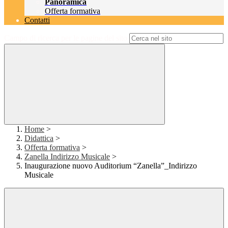
Panoramica
Offerta formativa
Contatti
Campo di ricerca per le pagine del sito
Home
>
Didattica
>
Offerta formativa
>
Zanella Indirizzo Musicale
>
Inaugurazione nuovo Auditorium “Zanella”_Indirizzo
Musicale