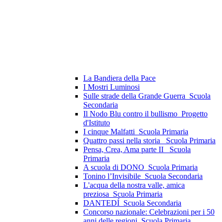
La Bandiera della Pace
I Mostri Luminosi
Sulle strade della Grande Guerra_Scuola
Secondaria
Il Nodo Blu contro il bullismo_Progetto
d'Istituto
I cinque Malfatti_Scuola Primaria
Quattro passi nella storia_ Scuola Primaria
Pensa, Crea, Ama parte II _Scuola
Primaria
A scuola di DONO_Scuola Primaria
Tonino l’Invisibile_Scuola Secondaria
L'acqua della nostra valle, amica
preziosa_Scuola Primaria
DANTEDÍ_Scuola Secondaria
Concorso nazionale: Celebrazioni per i 50
anni delle regioni_Scuola Primaria