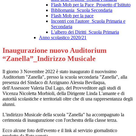
Flash Mob per la Pace_Progetto d’Istituto
Bibliomania_Scuola Secondaria
Flash Mob per la pace
Incontri con l'autore_Scuola Primaria e
Secondaria
L'albero dei Diritti_Scuola Primaria
Anno scolastico 2020/21
Inaugurazione nuovo Auditorium
“Zanella”_Indirizzo Musicale
Il giorno 3 Novembre 2022 è stato inaugurato il nuovissimo
Auditorium "Zanella", presso la scuola secondaria "Zanella", alla
presenza del Sindaco di Arzignano Alessia Bevilaqua,
dell'Assessore Valeria Dal Lago, del Provveditore agli studi di
Vicenza Nicoletta Morbioli, della Dirigente Linda L'amante e di
autorità scolastiche e territoriali oltre che di una rappresentanza degli
alunni.
L'indirizzo Musicale della scuola "Zanella" ha accompagnato la
cerimonia di inaugurazione con l'orchestra della classe terza.
Ecco alcune foto dell'evento e il link al servizio giornalistico
prodotto da Rete veneta.