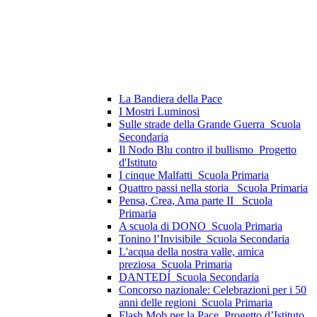
La Bandiera della Pace
I Mostri Luminosi
Sulle strade della Grande Guerra_Scuola
Secondaria
Il Nodo Blu contro il bullismo_Progetto
d'Istituto
I cinque Malfatti_Scuola Primaria
Quattro passi nella storia_ Scuola Primaria
Pensa, Crea, Ama parte II _Scuola
Primaria
A scuola di DONO_Scuola Primaria
Tonino l’Invisibile_Scuola Secondaria
L'acqua della nostra valle, amica
preziosa_Scuola Primaria
DANTEDÍ_Scuola Secondaria
Concorso nazionale: Celebrazioni per i 50
anni delle regioni_Scuola Primaria
Flash Mob per la Pace_Progetto d’Istituto