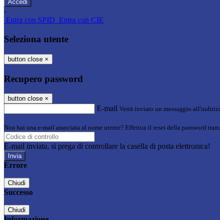
-
Entra con SPID
Entra con CIE
Seleziona utente
button close
×
Recupero password
button close
×
E-mail
Verrà inviato un messaggio all'indirizz
Non hai una e-mail associata al nome utente? Effettua il reset della password tram
E-mail inviata, si prega di controllare la casella di posta elettronica!
Errore
Chiudi
Successo
Chiudi
Informazione