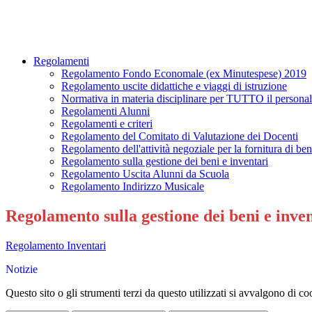
Regolamenti
Regolamento Fondo Economale (ex Minutespese) 2019
Regolamento uscite didattiche e viaggi di istruzione
Normativa in materia disciplinare per TUTTO il personal
Regolamenti Alunni
Regolamenti e criteri
Regolamento del Comitato di Valutazione dei Docenti
Regolamento dell'attività negoziale per la fornitura di beni
Regolamento sulla gestione dei beni e inventari
Regolamento Uscita Alunni da Scuola
Regolamento Indirizzo Musicale
Regolamento sulla gestione dei beni e inve
Regolamento Inventari
Notizie
Questo sito o gli strumenti terzi da questo utilizzati si avvalgono di coo