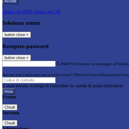
-
Entra con SPID
Entra con CIE
Seleziona utente
button close
×
Recupero password
button close
×
E-mail
Verrà inviato un messaggio all'indirizz
Non hai una e-mail associata al nome utente? Effettua il reset della password tram
E-mail inviata, si prega di controllare la casella di posta elettronica!
Errore
Chiudi
Successo
Chiudi
Informazione