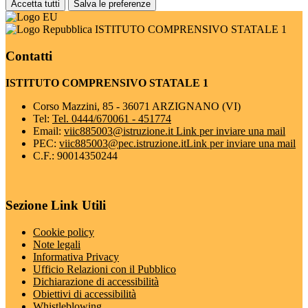
Accetta tutti
Salva le preferenze
ISTITUTO COMPRENSIVO STATALE 1
Contatti
ISTITUTO COMPRENSIVO STATALE 1
Corso Mazzini, 85 - 36071 ARZIGNANO (VI)
Tel:
Tel. 0444/670061 - 451774
Email:
viic885003@istruzione.it
Link per inviare una mail
PEC:
viic885003@pec.istruzione.it
Link per inviare una mail
C.F.: 90014350244
Sezione Link Utili
Cookie policy
Note legali
Informativa Privacy
Ufficio Relazioni con il Pubblico
Dichiarazione di accessibilità
Obiettivi di accessibilità
Whistleblowing