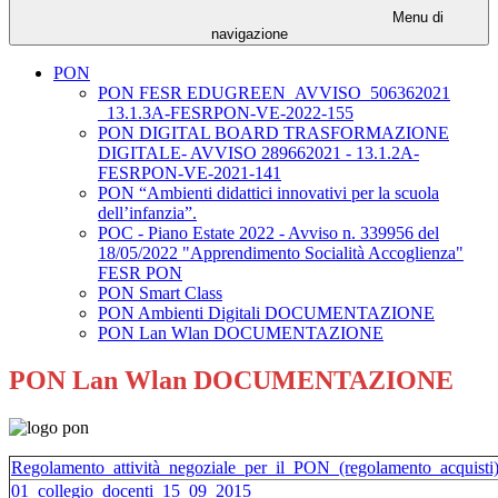
Menu di
navigazione
PON
PON FESR EDUGREEN_AVVISO_506362021
_13.1.3A-FESRPON-VE-2022-155
PON DIGITAL BOARD TRASFORMAZIONE
DIGITALE- AVVISO 289662021 - 13.1.2A-
FESRPON-VE-2021-141
PON “Ambienti didattici innovativi per la scuola
dell’infanzia”.
POC - Piano Estate 2022 - Avviso n. 339956 del
18/05/2022 "Apprendimento Socialità Accoglienza"
FESR PON
PON Smart Class
PON Ambienti Digitali DOCUMENTAZIONE
PON Lan Wlan DOCUMENTAZIONE
PON Lan Wlan DOCUMENTAZIONE
Regolamento_attività_negoziale_per_il_PON_(regolamento_acquisti
01_collegio_docenti_15_09_2015