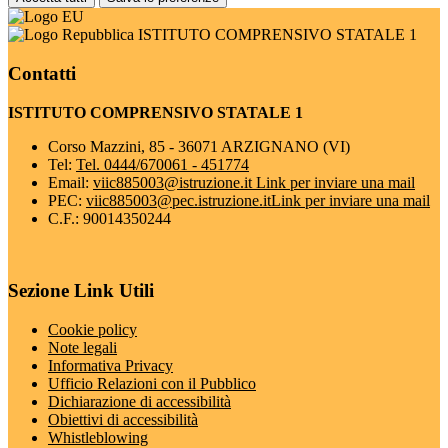
ISTITUTO COMPRENSIVO STATALE 1
Contatti
ISTITUTO COMPRENSIVO STATALE 1
Corso Mazzini, 85 - 36071 ARZIGNANO (VI)
Tel:
Tel. 0444/670061 - 451774
Email:
viic885003@istruzione.it
Link per inviare una mail
PEC:
viic885003@pec.istruzione.it
Link per inviare una mail
C.F.: 90014350244
Sezione Link Utili
Cookie policy
Note legali
Informativa Privacy
Ufficio Relazioni con il Pubblico
Dichiarazione di accessibilità
Obiettivi di accessibilità
Whistleblowing