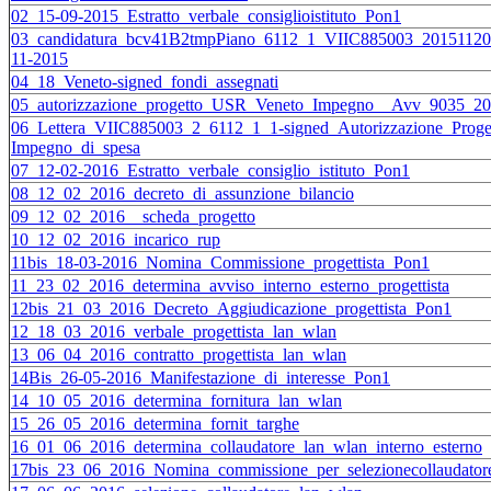
02_15-09-2015_Estratto_verbale_consiglioistituto_Pon1
03_candidatura_bcv41B2tmpPiano_6112_1_VIIC885003_2015112
11-2015
04_18_Veneto-signed_fondi_assegnati
05_autorizzazione_progetto_USR_Veneto_Impegno__Avv_9035_20
06_Lettera_VIIC885003_2_6112_1_1-signed_Autorizzazione_Proge
Impegno_di_spesa
07_12-02-2016_Estratto_verbale_consiglio_istituto_Pon1
08_12_02_2016_decreto_di_assunzione_bilancio
09_12_02_2016__scheda_progetto
10_12_02_2016_incarico_rup
11bis_18-03-2016_Nomina_Commissione_progettista_Pon1
11_23_02_2016_determina_avviso_interno_esterno_progettista
12bis_21_03_2016_Decreto_Aggiudicazione_progettista_Pon1
12_18_03_2016_verbale_progettista_lan_wlan
13_06_04_2016_contratto_progettista_lan_wlan
14Bis_26-05-2016_Manifestazione_di_interesse_Pon1
14_10_05_2016_determina_fornitura_lan_wlan
15_26_05_2016_determina_fornit_targhe
16_01_06_2016_determina_collaudatore_lan_wlan_interno_esterno
17bis_23_06_2016_Nomina_commissione_per_selezionecollaudato