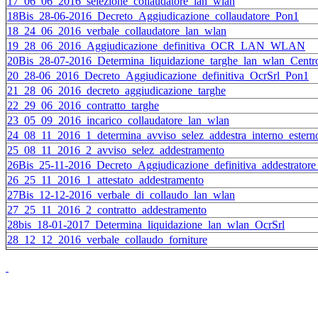
17_06_06_2016_selezione_collaudatore_lan_wlan
18Bis_28-06-2016_Decreto_Aggiudicazione_collaudatore_Pon1
18_24_06_2016_verbale_collaudatore_lan_wlan
19_28_06_2016_Aggiudicazione_definitiva_OCR_LAN_WLAN
20Bis_28-07-2016_Determina_liquidazione_targhe_lan_wlan_Centr
20_28-06_2016_Decreto_Aggiudicazione_definitiva_OcrSrl_Pon1
21_28_06_2016_decreto_aggiudicazione_targhe
22_29_06_2016_contratto_targhe
23_05_09_2016_incarico_collaudatore_lan_wlan
24_08_11_2016_1_determina_avviso_selez_addestra_interno_estern
25_08_11_2016_2_avviso_selez_addestramento
26Bis_25-11-2016_Decreto_Aggiudicazione_definitiva_addestrator
26_25_11_2016_1_attestato_addestramento
27Bis_12-12-2016_verbale_di_collaudo_lan_wlan
27_25_11_2016_2_contratto_addestramento
28bis_18-01-2017_Determina_liquidazione_lan_wlan_OcrSrl
28_12_12_2016_verbale_collaudo_forniture