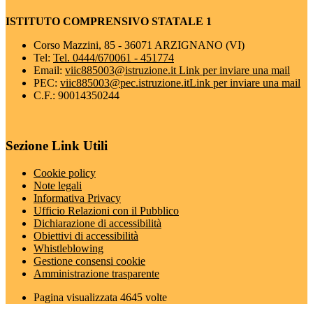
ISTITUTO COMPRENSIVO STATALE 1
Corso Mazzini, 85 - 36071 ARZIGNANO (VI)
Tel:
Tel. 0444/670061 - 451774
Email:
viic885003@istruzione.it
Link per inviare una mail
PEC:
viic885003@pec.istruzione.it
Link per inviare una mail
C.F.: 90014350244
Sezione Link Utili
Cookie policy
Note legali
Informativa Privacy
Ufficio Relazioni con il Pubblico
Dichiarazione di accessibilità
Obiettivi di accessibilità
Whistleblowing
Gestione consensi cookie
Amministrazione trasparente
Pagina visualizzata
4645
volte