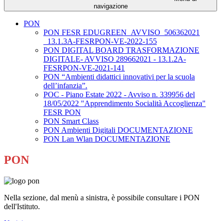
navigazione
PON
PON FESR EDUGREEN_AVVISO_506362021
_13.1.3A-FESRPON-VE-2022-155
PON DIGITAL BOARD TRASFORMAZIONE
DIGITALE- AVVISO 289662021 - 13.1.2A-
FESRPON-VE-2021-141
PON “Ambienti didattici innovativi per la scuola
dell’infanzia”.
POC - Piano Estate 2022 - Avviso n. 339956 del
18/05/2022 "Apprendimento Socialità Accoglienza"
FESR PON
PON Smart Class
PON Ambienti Digitali DOCUMENTAZIONE
PON Lan Wlan DOCUMENTAZIONE
PON
Nella sezione, dal menù a sinistra, è possibile consultare i PON
dell'Istituto.