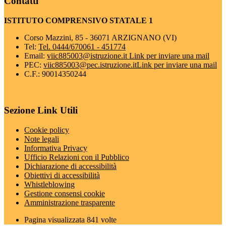
Contatti
ISTITUTO COMPRENSIVO STATALE 1
Corso Mazzini, 85 - 36071 ARZIGNANO (VI)
Tel:
Tel. 0444/670061 - 451774
Email:
viic885003@istruzione.it
Link per inviare una mail
PEC:
viic885003@pec.istruzione.it
Link per inviare una mail
C.F.: 90014350244
Sezione Link Utili
Cookie policy
Note legali
Informativa Privacy
Ufficio Relazioni con il Pubblico
Dichiarazione di accessibilità
Obiettivi di accessibilità
Whistleblowing
Gestione consensi cookie
Amministrazione trasparente
Pagina visualizzata
841
volte