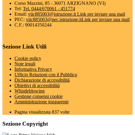
Corso Mazzini, 85 - 36071 ARZIGNANO (VI)
Tel:
Tel. 0444/670061 - 451774
Email:
viic885003@istruzione.it
Link per inviare una mail
PEC:
viic885003@pec.istruzione.it
Link per inviare una mail
C.F.: 90014350244
Sezione Link Utili
Cookie policy
Note legali
Informativa Privacy
Ufficio Relazioni con il Pubblico
Dichiarazione di accessibilità
Obiettivi di accessibilità
Whistleblowing
Gestione consensi cookie
Amministrazione trasparente
Pagina visualizzata
837
volte
Sezione Copyright