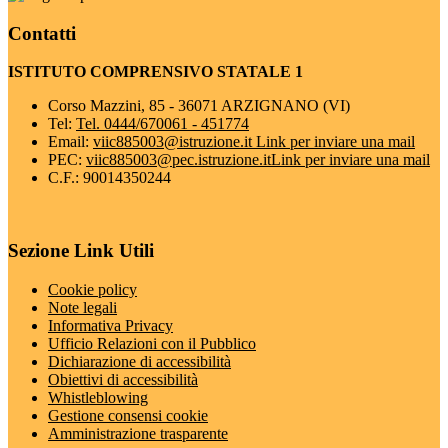
Contatti
ISTITUTO COMPRENSIVO STATALE 1
Corso Mazzini, 85 - 36071 ARZIGNANO (VI)
Tel:
Tel. 0444/670061 - 451774
Email:
viic885003@istruzione.it
Link per inviare una mail
PEC:
viic885003@pec.istruzione.it
Link per inviare una mail
C.F.: 90014350244
Sezione Link Utili
Cookie policy
Note legali
Informativa Privacy
Ufficio Relazioni con il Pubblico
Dichiarazione di accessibilità
Obiettivi di accessibilità
Whistleblowing
Gestione consensi cookie
Amministrazione trasparente