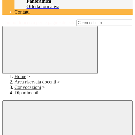
Panoramica
Offerta formativa
Contatti
Campo di ricerca per le pagine del sito
Home
>
Area riservata docenti
>
Convocazioni
>
Dipartimenti