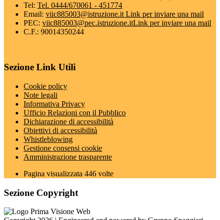
Tel:
Tel. 0444/670061 - 451774
Email:
viic885003@istruzione.it
Link per inviare una mail
PEC:
viic885003@pec.istruzione.it
Link per inviare una mail
C.F.: 90014350244
Sezione Link Utili
Cookie policy
Note legali
Informativa Privacy
Ufficio Relazioni con il Pubblico
Dichiarazione di accessibilità
Obiettivi di accessibilità
Whistleblowing
Gestione consensi cookie
Amministrazione trasparente
Pagina visualizzata
446
volte
Sezione Copyright