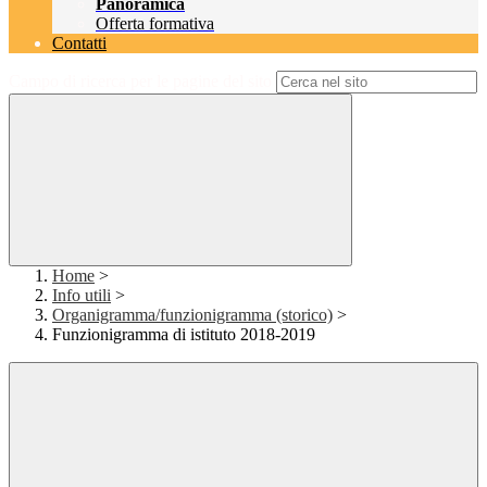
Panoramica
Offerta formativa
Contatti
Campo di ricerca per le pagine del sito
Home
>
Info utili
>
Organigramma/funzionigramma (storico)
>
Funzionigramma di istituto 2018-2019