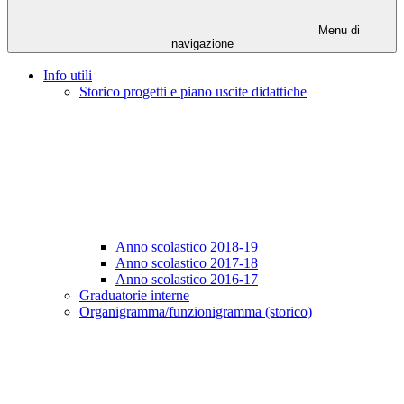
Menu di
navigazione
Info utili
Storico progetti e piano uscite didattiche
Anno scolastico 2018-19
Anno scolastico 2017-18
Anno scolastico 2016-17
Graduatorie interne
Organigramma/funzionigramma (storico)