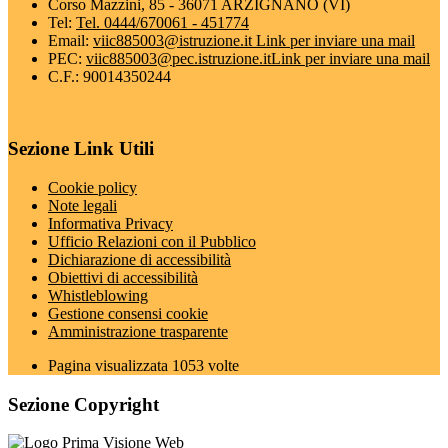
Corso Mazzini, 85 - 36071 ARZIGNANO (VI)
Tel:
Tel. 0444/670061 - 451774
Email:
viic885003@istruzione.it
Link per inviare una mail
PEC:
viic885003@pec.istruzione.it
Link per inviare una mail
C.F.: 90014350244
Sezione Link Utili
Cookie policy
Note legali
Informativa Privacy
Ufficio Relazioni con il Pubblico
Dichiarazione di accessibilità
Obiettivi di accessibilità
Whistleblowing
Gestione consensi cookie
Amministrazione trasparente
Pagina visualizzata
1053
volte
Sezione Copyright