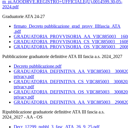
m_pi.AOODRVE.REGISTRO+UFFICIALE(U).0014599.30-05-
2024.pdf
Graduatorie ATA 24-27
firmato_Decreto pubblicazione_grad_provv_IIIfascia_ATA
.pdf
GRADUATORIA_PROVVISORIA_AA_VIIC885003__16082
GRADUATORIA_PROVVISORIA_CS_VIIC885003__16082
GRADUATORIA_PROVVISORIA_OS_VIIC885003__20082
Pubblicazione graduatorie definitive ATA III fascia a.s. 2024_2027
Decreto pubblicazione.pdf
GRADUATORIA_DEFINITIVA_AA_VIIC885003__300820
privacy.pdf
GRADUATORIA_DEFINITIVA_CS_VIIC885003__300820
privacy.pdf
GRADUATORIA_DEFINITIVA_OS_VIIC885003__300820
privacy.pdf
GRADUATORIA_DEFINITIVA_AA_VIIC885003__2908202
Ripubblicazione graduatorie definitive ATA III fascia a.s.
2024_2027 - AA - OS
Decr_12299_pubbl_3_fasc_ATA_26_9_25.pdf