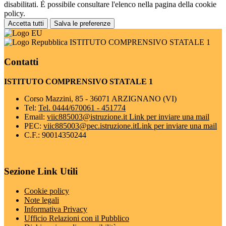
disabilitati. È possibile consultare l'elenco nella pagina della cookie
policy.
Accetta tutti
Salva le preferenze
ISTITUTO COMPRENSIVO STATALE 1
Contatti
ISTITUTO COMPRENSIVO STATALE 1
Corso Mazzini, 85 - 36071 ARZIGNANO (VI)
Tel:
Tel. 0444/670061 - 451774
Email:
viic885003@istruzione.it
Link per inviare una mail
PEC:
viic885003@pec.istruzione.it
Link per inviare una mail
C.F.: 90014350244
Sezione Link Utili
Cookie policy
Note legali
Informativa Privacy
Ufficio Relazioni con il Pubblico