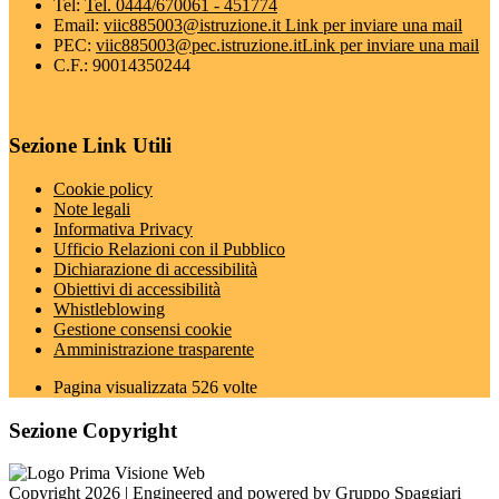
Tel:
Tel. 0444/670061 - 451774
Email:
viic885003@istruzione.it
Link per inviare una mail
PEC:
viic885003@pec.istruzione.it
Link per inviare una mail
C.F.: 90014350244
Sezione Link Utili
Cookie policy
Note legali
Informativa Privacy
Ufficio Relazioni con il Pubblico
Dichiarazione di accessibilità
Obiettivi di accessibilità
Whistleblowing
Gestione consensi cookie
Amministrazione trasparente
Pagina visualizzata
526
volte
Sezione Copyright
Copyright 2026 | Engineered and powered by Gruppo Spaggiari