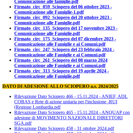
Comunicazione alle famiglie.pdf
Firmato_circ_059_Sciopero del 06 ottobre 2023 -
Comunicazione alle Famiglie-1.pdf
Firmato_circ_092_Sciopero del 20 ottobre 2023 -
Comunicazione alle Famiglie.pdf
Firmato_circ_135_Sciopero del 17 novembre 2023 -
Comunicazione alle Famiglie.pdf
Firmato_circ_175_Sciopero del 07 dicembre 2023 -
Comunicazione alle Famiglie e ai Comuni.pdf
Firmato_circ_247_Sciopero del 23 febbraio 2024 -
Comunicazione alle Famiglie e ai Comuni.pdf
Firmato_circ_261_Sciopero del 08 marzo 2024
Comunicazione alle Famiglie e ai Comuni.pdf
Firmato_circ_313_Sciopero del 19 aprile 2024 -
Comunicazione alle Famiglie.pdf
DATO DI ADESIONE ALLO SCIOPERO a.s. 2024/2025
Rilevazione Dato Sciopero 466 - 15.11.2024 - ANIEF, ADL
COBAS e Rete di azione unitaria per l'inclusione -RUI
(Regione Lombardia.pdf
Rilevazione Dato Sciopero 465 - 15.11.2024 - ANQUAP con
adesione di MOVIMENTO NAZIONALE DIRETTORI
SGA.pdf
Rilevazione Dato Sciopero 458 - 31 ottobre 2024.pdf