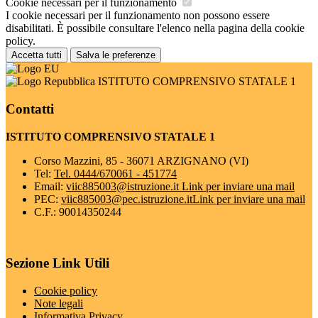
Cookie necessari per il funzionamento
I cookie necessari per il funzionamento non possono essere
disabilitati. È possibile consultare l'elenco nella pagina della cookie
policy.
Accetta tutti
Salva le preferenze
ISTITUTO COMPRENSIVO STATALE 1
Contatti
ISTITUTO COMPRENSIVO STATALE 1
Corso Mazzini, 85 - 36071 ARZIGNANO (VI)
Tel:
Tel. 0444/670061 - 451774
Email:
viic885003@istruzione.it
Link per inviare una mail
PEC:
viic885003@pec.istruzione.it
Link per inviare una mail
C.F.: 90014350244
Sezione Link Utili
Cookie policy
Note legali
Informativa Privacy