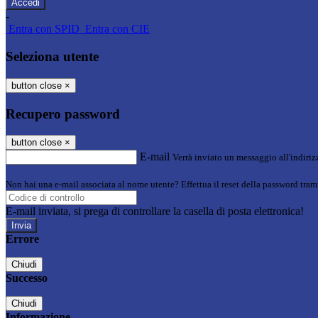
-
Entra con SPID
Entra con CIE
Seleziona utente
button close
×
Recupero password
button close
×
E-mail
Verrà inviato un messaggio all'indirizz
Non hai una e-mail associata al nome utente? Effettua il reset della password tram
E-mail inviata, si prega di controllare la casella di posta elettronica!
Errore
Chiudi
Successo
Chiudi
Informazione