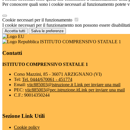
Per conoscere quali sono i cookie necessari al funzionamento potete v
Cookie necessari per il funzionamento
I cookie necessari per il funzionamento non possono essere disabilitati.
Accetta tutti
Salva le preferenze
ISTITUTO COMPRENSIVO STATALE 1
Contatti
ISTITUTO COMPRENSIVO STATALE 1
Corso Mazzini, 85 - 36071 ARZIGNANO (VI)
Tel:
Tel. 0444/670061 - 451774
Email:
viic885003@istruzione.it
Link per inviare una mail
PEC:
viic885003@pec.istruzione.it
Link per inviare una mail
C.F.: 90014350244
Sezione Link Utili
Cookie policy