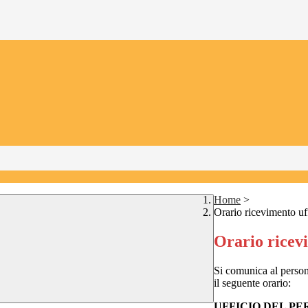
Home
>
Orario ricevimento uff
Orario ricevi
Si comunica al persona
il seguente orario:
UFFICIO DEL PE