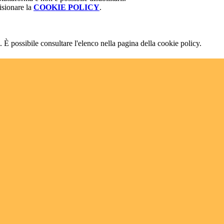
isionare la
COOKIE POLICY
.
 È possibile consultare l'elenco nella pagina della cookie policy.