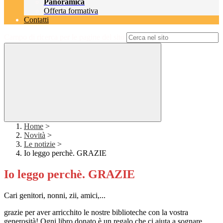
Panoramica
Offerta formativa
Contatti
Campo di ricerca per le pagine del sito
Home
>
Novità
>
Le notizie
>
Io leggo perchè. GRAZIE
Io leggo perchè. GRAZIE
Cari genitori, nonni, zii, amici,...
grazie per aver arricchito le nostre biblioteche con la vostra
generosità! Ogni libro donato è un regalo che ci aiuta a sognare,