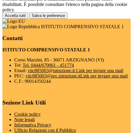
disabilitati. È possibile consultare l'elenco nella pagina della cookie
policy.
Accetta tutti
Salva le preferenze
ISTITUTO COMPRENSIVO STATALE 1
Contatti
ISTITUTO COMPRENSIVO STATALE 1
Corso Mazzini, 85 - 36071 ARZIGNANO (VI)
Tel:
Tel. 0444/670061 - 451774
Email:
viic885003@istruzione.it
Link per inviare una mail
PEC:
viic885003@pec.istruzione.it
Link per inviare una mail
C.F.: 90014350244
Sezione Link Utili
Cookie policy
Note legali
Informativa Privacy
Ufficio Relazioni con il Pubblico