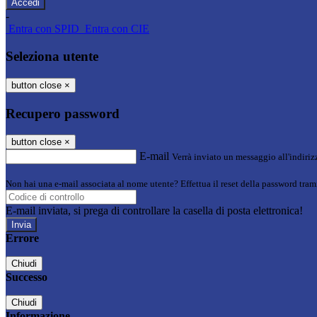
-
Entra con SPID
Entra con CIE
Seleziona utente
button close
×
Recupero password
button close
×
E-mail
Verrà inviato un messaggio all'indirizz
Non hai una e-mail associata al nome utente? Effettua il reset della password tram
E-mail inviata, si prega di controllare la casella di posta elettronica!
Errore
Chiudi
Successo
Chiudi
Informazione