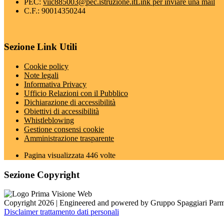
PEC:
viic885003@pec.istruzione.it
Link per inviare una mail
C.F.: 90014350244
Sezione Link Utili
Cookie policy
Note legali
Informativa Privacy
Ufficio Relazioni con il Pubblico
Dichiarazione di accessibilità
Obiettivi di accessibilità
Whistleblowing
Gestione consensi cookie
Amministrazione trasparente
Pagina visualizzata
446
volte
Sezione Copyright
Copyright 2026 | Engineered and powered by Gruppo Spaggiari Parm
Disclaimer trattamento dati personali