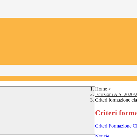
Home
>
Iscrizioni A.S. 2020/
Criteri formazione cla
Criteri forma
Criteri Formazione C
Notizie