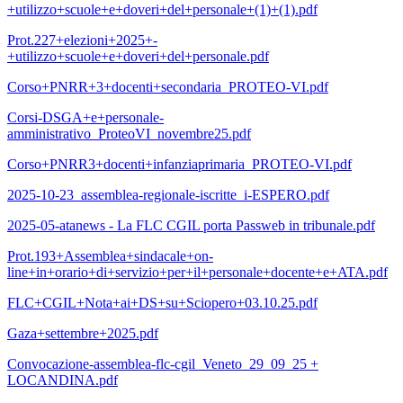
+utilizzo+scuole+e+doveri+del+personale+(1)+(1).pdf
Prot.227+elezioni+2025+-
+utilizzo+scuole+e+doveri+del+personale.pdf
Corso+PNRR+3+docenti+secondaria_PROTEO-VI.pdf
Corsi-DSGA+e+personale-
amministrativo_ProteoVI_novembre25.pdf
Corso+PNRR3+docenti+infanziaprimaria_PROTEO-VI.pdf
2025-10-23_assemblea-regionale-iscritte_i-ESPERO.pdf
2025-05-atanews - La FLC CGIL porta Passweb in tribunale.pdf
Prot.193+Assemblea+sindacale+on-
line+in+orario+di+servizio+per+il+personale+docente+e+ATA.pdf
FLC+CGIL+Nota+ai+DS+su+Sciopero+03.10.25.pdf
Gaza+settembre+2025.pdf
Convocazione-assemblea-flc-cgil_Veneto_29_09_25 +
LOCANDINA.pdf