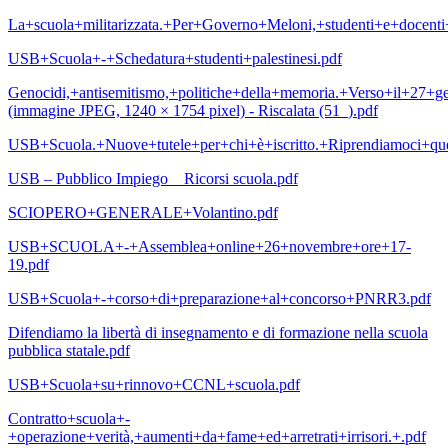
La+scuola+militarizzata.+Per+Governo+Meloni,+studenti+e+docent
USB+Scuola+-+Schedatura+studenti+palestinesi.pdf
Genocidi,+antisemitismo,+politiche+della+memoria.+Verso+il+27+ge
(immagine JPEG, 1240 × 1754 pixel) - Riscalata (51_).pdf
USB+Scuola.+Nuove+tutele+per+chi+è+iscritto.+Riprendiamoci+que
USB – Pubblico Impiego _ Ricorsi scuola.pdf
SCIOPERO+GENERALE+Volantino.pdf
USB+SCUOLA+-+Assemblea+online+26+novembre+ore+17-
19.pdf
USB+Scuola+-+corso+di+preparazione+al+concorso+PNRR3.pdf
Difendiamo la libertà di insegnamento e di formazione nella scuola
pubblica statale.pdf
USB+Scuola+su+rinnovo+CCNL+scuola.pdf
Contratto+scuola+-
+operazione+verità,+aumenti+da+fame+ed+arretrati+irrisori.+.pdf