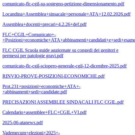
comunicato-flc-cgil-su-sostegno-petizione-dimensionamento.pdf
Locandina+Assemblea+sinsacale+personale+ATA+12.02.2026.pdf
Assemblea+docenti+precari+4.2.26+def.pdf
FLC+CGIL+Comunicato+-
+Posizioni+economiche+ATA+abbinamenti+candidati+e+sedi+esame
FLC CGIL Scuola guide aggiornate su congedi dei genitori e
permessi per patologie gravi.pdf
comunicato-flc-cgil-sciopero-generale-cgil-12-dicembre-2025.pdf
RINVIO-PROVE-POSIZIONI-ECONOMICHE.pdf
Prot.231+posizioni+economiche+ATA+-
+abbinamenti+sedi+candidate.pdf
PRECISAZIONI ASSEMBLEE SINDACALI FLC CGIL.pdf
Calendario+assemblee+FLC+CGIL+VI.pdf
2025-06-atanews.pdf
Vademecum+elezioni+2025+-