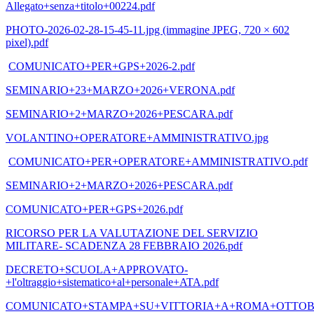
Allegato+senza+titolo+00224.pdf
PHOTO-2026-02-28-15-45-11.jpg (immagine JPEG, 720 × 602
pixel).pdf
COMUNICATO+PER+GPS+2026-2.pdf
SEMINARIO+23+MARZO+2026+VERONA.pdf
SEMINARIO+2+MARZO+2026+PESCARA.pdf
VOLANTINO+OPERATORE+AMMINISTRATIVO.jpg
COMUNICATO+PER+OPERATORE+AMMINISTRATIVO.pdf
SEMINARIO+2+MARZO+2026+PESCARA.pdf
COMUNICATO+PER+GPS+2026.pdf
RICORSO PER LA VALUTAZIONE DEL SERVIZIO
MILITARE- SCADENZA 28 FEBBRAIO 2026.pdf
DECRETO+SCUOLA+APPROVATO-
+l'oltraggio+sistematico+al+personale+ATA.pdf
COMUNICATO+STAMPA+SU+VITTORIA+A+ROMA+OTTOBRE