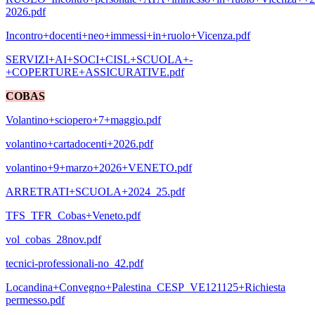
2026.pdf
Incontro+docenti+neo+immessi+in+ruolo+Vicenza.pdf
SERVIZI+AI+SOCI+CISL+SCUOLA+-
+COPERTURE+ASSICURATIVE.pdf
COBAS
Volantino+sciopero+7+maggio.pdf
volantino+cartadocenti+2026.pdf
volantino+9+marzo+2026+VENETO.pdf
ARRETRATI+SCUOLA+2024_25.pdf
TFS_TFR_Cobas+Veneto.pdf
vol_cobas_28nov.pdf
tecnici-professionali-no_42.pdf
Locandina+Convegno+Palestina_CESP_VE121125+Richiesta
permesso.pdf