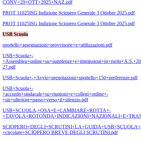
CONV+29+OTT+2025+NAZ.pdf
PROT 11025ISG Indizione Sciopero Generale 3 Ottobre 2025.pdf
PROT 11025ISG Indizione Sciopero Generale 3 Ottobre 2025.pdf
USB Scuola
sportello+assegnazioni+provvisorie+e+utilizzazioni.pdf
USB+Scuola+-
+Assemblea+online+su+supplenze+e+immissioni+in+ruolo+A.S.+20
27.pdf
USB+Scuola+-+Avvio+prenotazioni+sportello+150+preferenze.pdf
USB+Scuola+-
+accordo+sindacale+su+riunioni+e+collegi+online+-
+un+ulteriore+passo+verso+il+silenzio.pdf
USB+SCUOLA,+OSA+E+CAMBIARE+ROTTA+-
+TAVOLA+ROTONDA+INDICAZIONI+NAZIONALI+E+TRA
SCIOPERO+DEGLI+SCRUTINI+LA+GUIDA+USB+SCUOLA+
+circolare+SCIOPERO BREVE DEGLI SCRUTINI.pdf