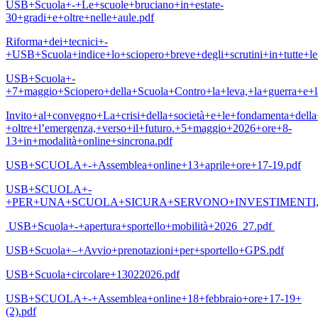
USB+Scuola+-+Le+scuole+bruciano+in+estate-
30+gradi+e+oltre+nelle+aule.pdf
Riforma+dei+tecnici+-
+USB+Scuola+indice+lo+sciopero+breve+degli+scrutini+in+tutte+le+s
USB+Scuola+-
+7+maggio+Sciopero+della+Scuola+Contro+la+leva,+la+guerra+e+la+
Invito+al+convegno+La+crisi+della+società+e+le+fondamenta+della
+oltre+l’emergenza,+verso+il+futuro.+5+maggio+2026+ore+8-
13+in+modalità+online+sincrona.pdf
USB+SCUOLA+-+Assemblea+online+13+aprile+ore+17-19.pdf
USB+SCUOLA+-
+PER+UNA+SCUOLA+SICURA+SERVONO+INVESTIMENTI,
USB+Scuola+-+apertura+sportello+mobilità+2026_27.pdf
USB+Scuola+–+Avvio+prenotazioni+per+sportello+GPS.pdf
USB+Scuola+circolare+13022026.pdf
USB+SCUOLA+-+Assemblea+online+18+febbraio+ore+17-19+
(2).pdf