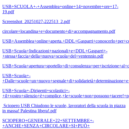
USB+SCUOLA+-+Assemblea+online+14+novembre+ore+17-
19.pdf
Screenshot_20251027-222513_2.pdf
circolare+locandina+e+documento+di+accompagnamento.pdf
USB+Assemblea+online+aperta.+DDL+Gasparri+conoscerlo+per+co
USB+Scuola+Indicazioni+nazionali+e+DDL+Gasparri+-
+stessa+faccia+della+nuova+scuola+del+ventennio.pdf
USB+Scuola+apertura+sportello+di+consulenza+per+iscrizione+al
USB+Scuola+-
+Dalle+scuole+un+nuovo+segnale+di+solidarietà+determinazione+e
USB+Scuola+-Dirigenti+scolastici+-
+il+vostro+silenzio+è+complice,+le+scuole+non+possono+tacere!+p
Sciopero USB Chiudono le scuole, lavoratori della scuola in piazza
in massa! Palestina libera!.pdf
SCIOPERO+GENERALE+22+SETTEMBRE+-
+ANCHE+SENZA+CIRCOLARE+SI+PUÒ+