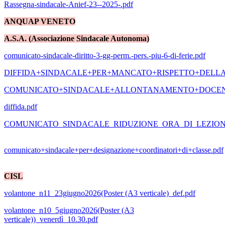
Rassegna-sindacale-Anief-23--2025-.pdf
ANQUAP VENETO
A.S.A. (Associazione Sindacale Autonoma)
comunicato-sindacale-diritto-3-gg-perm.-pers.-piu-6-di-ferie.pdf
DIFFIDA+SINDACALE+PER+MANCATO+RISPETTO+DELLA
COMUNICATO+SINDACALE+ALLONTANAMENTO+DOCENT
diffida.pdf
COMUNICATO_SINDACALE_RIDUZIONE_ORA_DI_LEZIONE
comunicato+sindacale+per+designazione+coordinatori+di+classe.pdf
CISL
volantone_n11_23giugno2026(Poster (A3 verticale)_def.pdf
volantone_n10_5giugno2026(Poster (A3
verticale))_venerdì_10.30.pdf