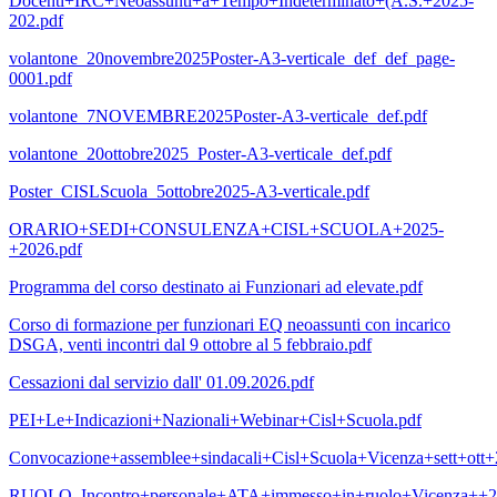
Docenti+IRC+Neoassunti+a+Tempo+Indeterminato+(A.S.+2025-
202.pdf
volantone_20novembre2025Poster-A3-verticale_def_def_page-
0001.pdf
volantone_7NOVEMBRE2025Poster-A3-verticale_def.pdf
volantone_20ottobre2025_Poster-A3-verticale_def.pdf
Poster_CISLScuola_5ottobre2025-A3-verticale.pdf
ORARIO+SEDI+CONSULENZA+CISL+SCUOLA+2025-
+2026.pdf
Programma del corso destinato ai Funzionari ad elevate.pdf
Corso di formazione per funzionari EQ neoassunti con incarico
DSGA, venti incontri dal 9 ottobre al 5 febbraio.pdf
Cessazioni dal servizio dall' 01.09.2026.pdf
PEI+Le+Indicazioni+Nazionali+Webinar+Cisl+Scuola.pdf
Convocazione+assemblee+sindacali+Cisl+Scuola+Vicenza+sett+ott+
RUOLO_Incontro+personale+ATA+immesso+in+ruolo+Vicenza++2