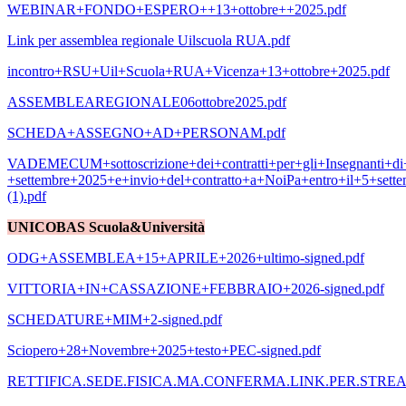
WEBINAR+FONDO+ESPERO++13+ottobre++2025.pdf
Link per assemblea regionale Uilscuola RUA.pdf
incontro+RSU+Uil+Scuola+RUA+Vicenza+13+ottobre+2025.pdf
ASSEMBLEAREGIONALE06ottobre2025.pdf
SCHEDA+ASSEGNO+AD+PERSONAM.pdf
VADEMECUM+sottoscrizione+dei+contratti+per+gli+Insegnanti+di+
+settembre+2025+e+invio+del+contratto+a+NoiPa+entro+il+5+sett
(1).pdf
UNICOBAS Scuola&Università
ODG+ASSEMBLEA+15+APRILE+2026+ultimo-signed.pdf
VITTORIA+IN+CASSAZIONE+FEBBRAIO+2026-signed.pdf
SCHEDATURE+MIM+2-signed.pdf
Sciopero+28+Novembre+2025+testo+PEC-signed.pdf
RETTIFICA.SEDE.FISICA.MA.CONFERMA.LINK.PER.STRE