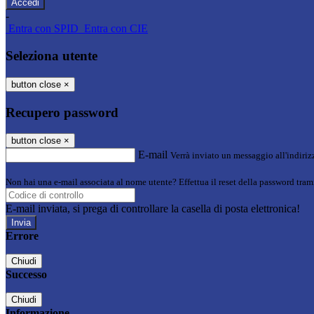
-
Entra con SPID
Entra con CIE
Seleziona utente
button close
×
Recupero password
button close
×
E-mail
Verrà inviato un messaggio all'indirizz
Non hai una e-mail associata al nome utente? Effettua il reset della password tram
E-mail inviata, si prega di controllare la casella di posta elettronica!
Errore
Chiudi
Successo
Chiudi
Informazione