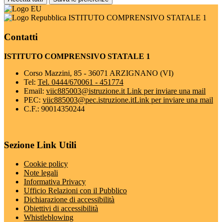
ISTITUTO COMPRENSIVO STATALE 1
Contatti
ISTITUTO COMPRENSIVO STATALE 1
Corso Mazzini, 85 - 36071 ARZIGNANO (VI)
Tel:
Tel. 0444/670061 - 451774
Email:
viic885003@istruzione.it
Link per inviare una mail
PEC:
viic885003@pec.istruzione.it
Link per inviare una mail
C.F.: 90014350244
Sezione Link Utili
Cookie policy
Note legali
Informativa Privacy
Ufficio Relazioni con il Pubblico
Dichiarazione di accessibilità
Obiettivi di accessibilità
Whistleblowing