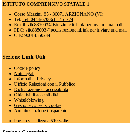
ISTITUTO COMPRENSIVO STATALE 1
Corso Mazzini, 85 - 36071 ARZIGNANO (VI)
Tel:
Tel. 0444/670061 - 451774
Email:
viic885003@istruzione.it
Link per inviare una mail
PEC:
viic885003@pec.istruzione.it
Link per inviare una mail
C.F.: 90014350244
Sezione Link Utili
Cookie policy
Note legali
Informativa Privacy
Ufficio Relazioni con il Pubblico
Dichiarazione di accessibilità
Obiettivi di accessibilità
Whistleblowing
Gestione consensi cookie
Amministrazione trasparente
Pagina visualizzata
519
volte